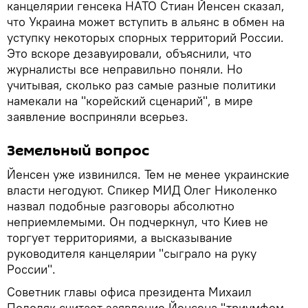
канцелярии генсека НАТО Стиан Йенсен сказал,
что Украина может вступить в альянс в обмен на
уступку некоторых спорных территорий России.
Это вскоре дезавуировали, объяснили, что
журналисты все неправильно поняли. Но
учитывая, сколько раз самые разные политики
намекали на "корейский сценарий", в мире
заявление восприняли всерьез.
Земельный вопрос
Йенсен уже извинился. Тем не менее украинские
власти негодуют. Спикер МИД Олег Николенко
назвал подобные разговоры абсолютно
неприемлемыми. Он подчеркнул, что Киев не
торгует территориями, а высказывание
руководителя канцелярии "сыграло на руку
России".
Советник главы офиса президента Михаил
Подоляк считает заявление Йенсена "триумфом