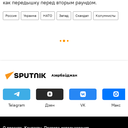
как передышку перед вторым раундом.
Россия
Украина
НАТО
Запад
Скандал
Колумнисты
Азербайджан
Telegram
Дзен
VK
Макс
О проекте
Контакты
Правила использования