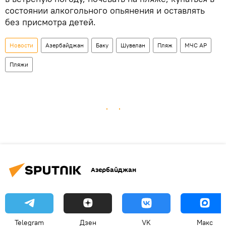
состоянии алкогольного опьянения и оставлять
без присмотра детей.
Новости
Азербайджан
Баку
Шувелан
Пляж
МЧС АР
Пляжи
Азербайджан
Telegram
Дзен
VK
Макс