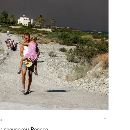
is
а греческом Родосе.