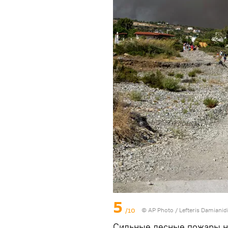
5
/10
© AP Photo / Lefteris Damianid
Сильные лесные пожары н