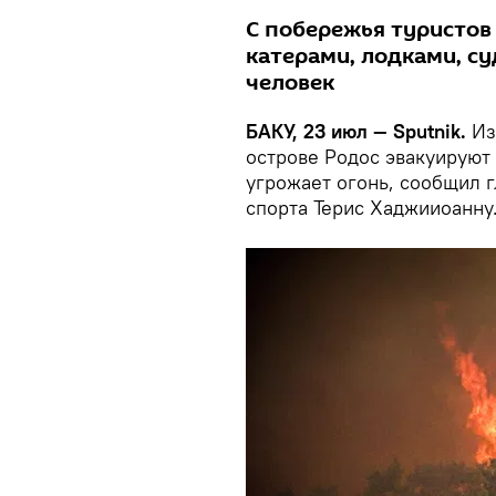
С побережья туристов
катерами, лодками, су
человек
БАКУ, 23 июл — Sputnik.
Из
острове Родос эвакуируют 
угрожает огонь, сообщил 
спорта Терис Хаджииоанну