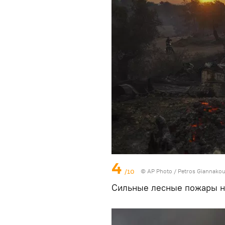
4
/10
© AP Photo / Petros Giannakou
Сильные лесные пожары н