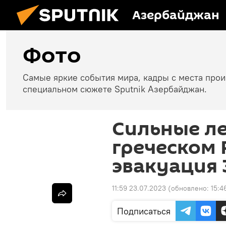
Азербайджан
Фото
Самые яркие события мира, кадры с места про
специальном сюжете Sputnik Азербайджан.
Сильные л
греческом 
эвакуация 
11:59 23.07.2023
(обновлено:
15:4
Подписаться