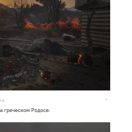
ris
а греческом Родосе.