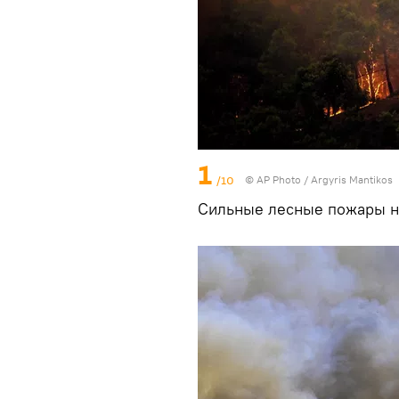
1
/10
© AP Photo / Argyris Mantikos
Сильные лесные пожары н