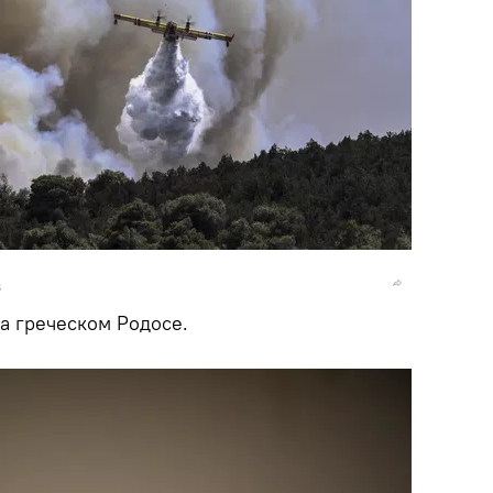
S
а греческом Родосе.