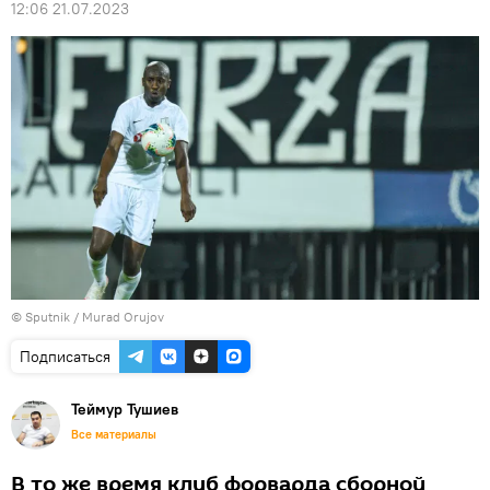
12:06 21.07.2023
©
Sputnik / Murad Orujov
Подписаться
Теймур Тушиев
Все материалы
В то же время клуб форварда сборной