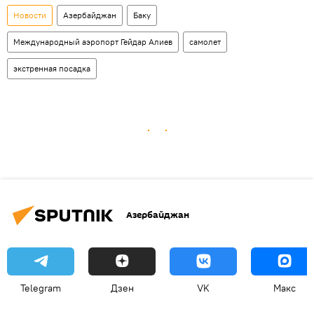
Новости
Азербайджан
Баку
Международный аэропорт Гейдар Алиев
самолет
экстренная посадка
Азербайджан
Telegram
Дзен
VK
Макс