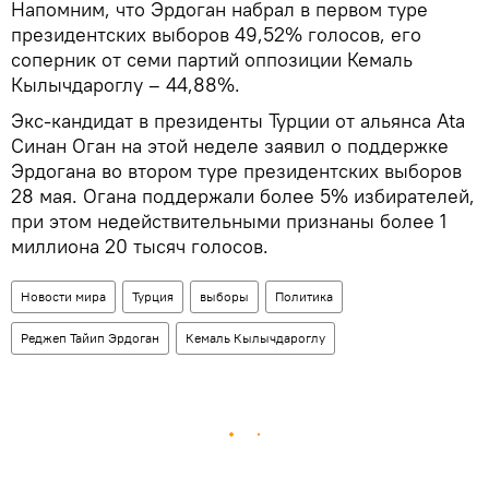
Напомним, что Эрдоган набрал в первом туре
президентских выборов 49,52% голосов, его
соперник от семи партий оппозиции Кемаль
Кылычдароглу – 44,88%.
Экс-кандидат в президенты Турции от альянса Ata
Синан Оган на этой неделе заявил о поддержке
Эрдогана во втором туре президентских выборов
28 мая. Огана поддержали более 5% избирателей,
при этом недействительными признаны более 1
миллиона 20 тысяч голосов.
Новости мира
Турция
выборы
Политика
Реджеп Тайип Эрдоган
Кемаль Кылычдароглу