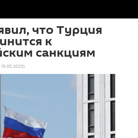
явил, что Турция
инится к
йским санкциям
7 19.05.2023
)