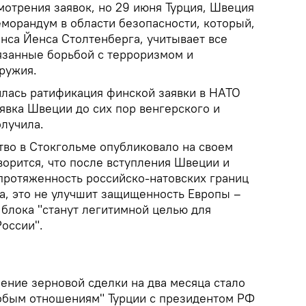
мотрения заявок, но 29 июня Турция, Швеция
морандум в области безопасности, который,
нса Йенса Столтенберга, учитывает все
язанные борьбой с терроризмом и
ружия.
илась ратификация финской заявки в НАТО
явка Швеции до сих пор венгерского и
олучила.
тво в Стокгольме опубликовало на своем
оворится, что после вступления Швеции и
ротяженность российско-натовских границ
за, это не улучшит защищенность Европы –
блока "станут легитимной целью для
оссии".
ление зерновой сделки на два месяца стало
обым отношениям" Турции с президентом РФ