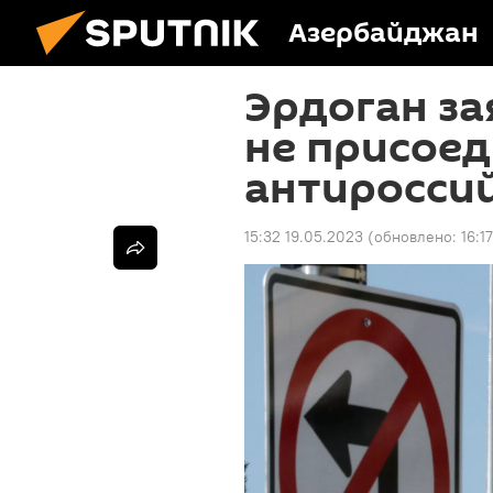
Азербайджан
Эрдоган за
не присоед
антиросси
15:32 19.05.2023
(обновлено:
16:1