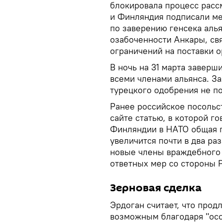
блокировала процесс расс
и Финляндия подписали ме
по заверению генсека алья
озабоченности Анкары, св
ограничений на поставки о
В ночь на 31 марта заверш
всеми членами альянса. За
турецкого одобрения не п
Ранее российское посольс
сайте статью, в которой г
Финляндии в НАТО общая п
увеличится почти в два ра
новые члены враждебного 
ответных мер со стороны Р
Зерновая сделка
Эрдоган считает, что прод
возможным благодаря "ос