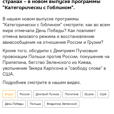
странах – в новом выпуске программы
"Категорически с Гоблином".
В нашем новом выпуске программы
"Категорически с Гоблином" смотрите: как во всем
мире отмечали День Победы? Как повлияет
отмена визового режима и восстановление
авиасообщения на отношения России и Грузии?
Кроме того, обсудили с Дмитрием Пучковым
провокации Польши против России, покушение на
Прилепина, бегство Зеленского из Киева,
увольнение Такера Карлсона и "свободу слова" в
США.
Подробнее смотрите в нашем видео.
Видео
Россия
Дмитрий Пучков
Политика
Грузия
США
День Победы
Польша
Владимир Зеленский