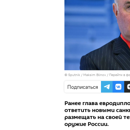
© Sputnik / Maksim Blinov
/
Перейти в ф
Подписаться
Ранее глава евродипло
ответить новыми санк
размещать на своей т
оружие России.