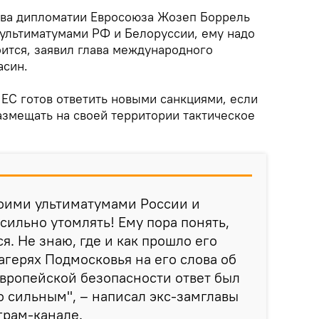
ава дипломатии Евросоюза Жозеп Боррель
 ультиматумами РФ и Белоруссии, ему надо
боится, заявил глава международного
асин.
 ЕС готов ответить новыми санкциями, если
азмещать на своей территории тактическое
воими ультиматумами России и
сильно утомлять! Ему пора понять,
ся. Не знаю, где и как прошло его
агерях Подмосковья на его слова об
европейской безопасности ответ был
 сильным", – написал экс-замглавы
грам-канале.