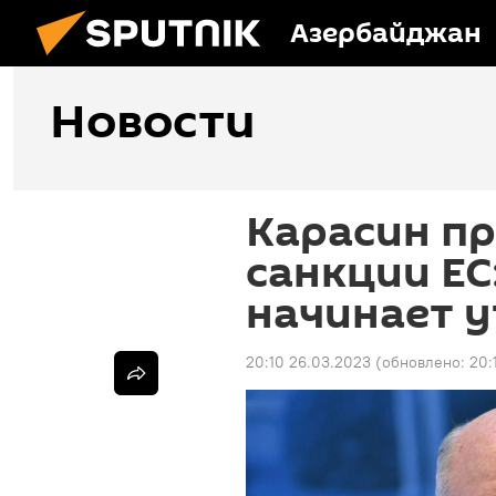
Азербайджан
Новости
Карасин п
санкции ЕС
начинает 
20:10 26.03.2023
(обновлено:
20: