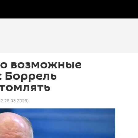
ро возможные
: Боррель
утомлять
12 26.03.2023
)