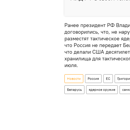
Ранее президент РФ Влади
договорились, что, не на
разместят тактическое яде
что Россия не передает Бе
что делали США десятилети
хранилища для тактическог
июля.
Новости
Россия
ЕС
Григор
Беларусь
ядерное оружие
санк