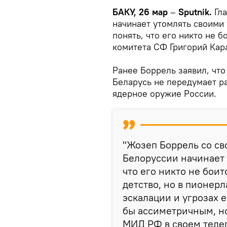
БАКУ, 26 мар
–
Sputnik.
Гл
начинает утомлять своими
понять, что его никто не 
комитета СФ Григорий Кар
Ранее Боррель заявил, что
Беларусь не передумает р
ядерное оружие России.
"Жозеп Боррель со с
Белоруссии начинает 
что его никто не боит
детство, но в пионерл
эскалации и угрозах 
бы ассиметричным, но
МИД РФ в своем теле