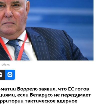
отобанк
матии Боррель заявил, что ЕС готов
циями, если Беларусь не передумает
ерритории тактическое ядерное