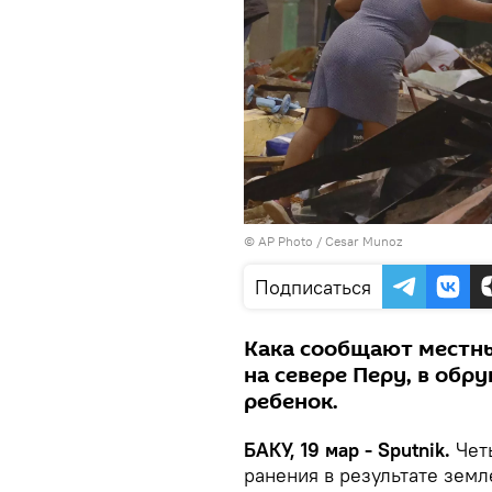
© AP Photo / Cesar Munoz
Подписаться
Кака сообщают местн
на севере Перу, в обр
ребенок.
БАКУ, 19 мар - Sputnik.
Чет
ранения в результате земл