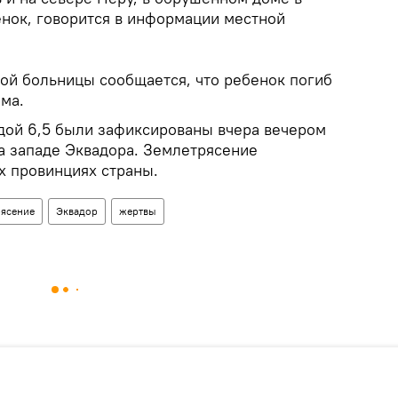
енок, говорится в информации местной
ной больницы сообщается, что ребенок погиб
ма.
дой 6,5 были зафиксированы вчера вечером
на западе Эквадора. Землетрясение
х провинциях страны.
рясение
Эквадор
жертвы