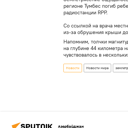
регионе Тумбес погиб реб
радиостанции RPP.
Со ссылкой на врача мест
из-за обрушения крыши до
Напомним, толчки магниту
на глубине 44 километра 
чувствовалось в нескольки
Новости
Новости мира
землет
Азербайджан