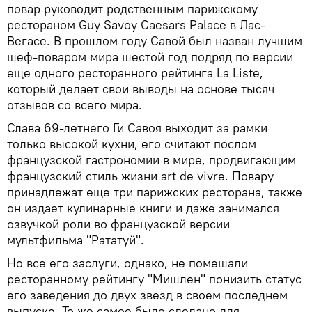
повар руководит родственным парижскому
рестораном Guy Savoy Caesars Palace в Лас-
Вегасе. В прошлом году Савой был назван лучшим
шеф-поваром мира шестой год подряд по версии
еще одного ресторанного рейтинга La Liste,
который делает свои выводы на основе тысяч
отзывов со всего мира.
Слава 69-летнего Ги Савоя выходит за рамки
только высокой кухни, его считают послом
французской гастрономии в мире, продвигающим
французский стиль жизни art de vivre. Повару
принадлежат еще три парижских ресторана, также
он издает кулинарные книги и даже занимался
озвучкой роли во французской версии
мультфильма "Рататуй".
Но все его заслуги, однако, не помешали
ресторанному рейтингу "Мишлен" понизить статус
его заведения до двух звезд в своем последнем
выпуске. То же самое было сделано для