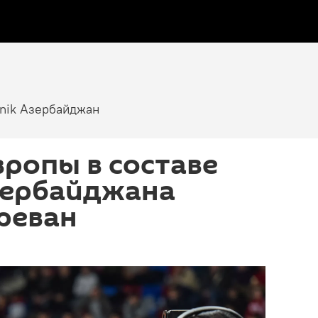
tnik Азербайджан
ропы в составе
зербайджана
реван