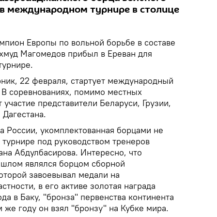
 в международном турнире в столице
пион Европы по вольной борьбе в составе
хмуд Магомедов прибыл в Ереван для
турнире.
рник, 22 февраля, стартует международный
. В соревнованиях, помимо местных
 участие представители Беларуси, Грузии,
 Дагестана.
а России, укомплектованная борцами не
а турнире под руководством тренеров
ана Абдулбасирова. Интересно, что
ошлом являлся борцом сборной
которой завоевывал медали на
стности, в его активе золотая награда
да в Баку, "бронза" первенства континента
ом же году он взял "бронзу" на Кубке мира.