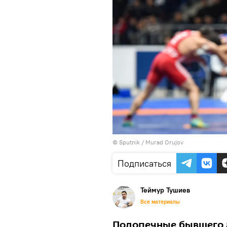
©
Sputnik / Murad Orujov
Подписаться
Теймур Тушиев
Все материалы
Подопечные бывшего 