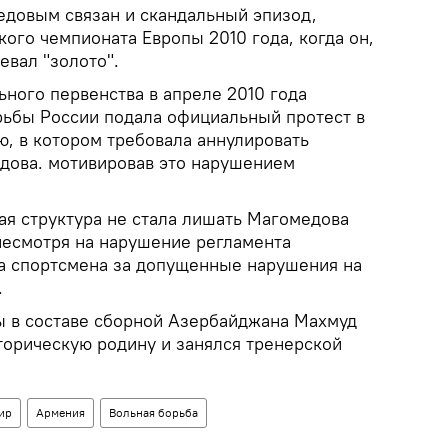
едовым связан и скандальный эпизод,
ого чемпионата Европы 2010 года, когда он,
евал "золото".
ного первенства в апреле 2010 года
ьбы России подала официальный протест в
 в котором требовала аннулировать
дова. мотивировав это нарушением
ая структура не стала лишать Магомедова
несмотря на нарушение регламента
ла спортсмена за допущенные нарушения на
.
 в составе сборной Азербайджана Махмуд
торическую родину и занялся тренерской
ир
Армения
Вольная борьба