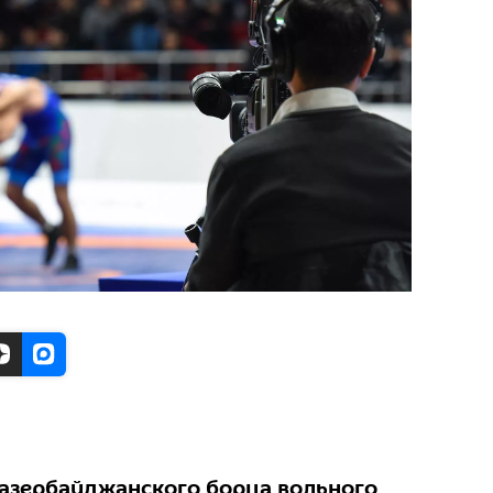
азербайджанского борца вольного