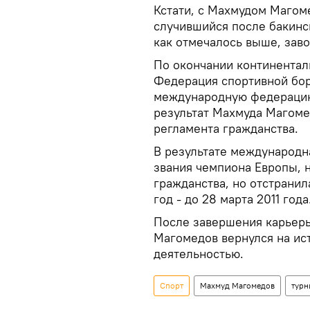
Кстати, с Махмудом Магом
случившийся после бакинск
как отмечалось выше, заво
По окончании континенталь
Федерация спортивной бор
международную федерацию,
результат Махмуда Магоме
регламента гражданства.
В результате международн
звания чемпиона Европы, 
гражданства, но отстрани
год - до 28 марта 2011 года
После завершения карьеры
Магомедов вернулся на ис
деятельностью.
Спорт
Махмуд Магомедов
турн