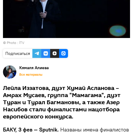
© Photo : İTV
Подписаться
Кямаля Алиева
Все материалы
Лейла Иззатова, дуэт Хумай Асланова –
Амрах Мусаев, группа "Мамагама", дуэт
Туран и Турал Багмановы, а также Азер
Насибов стали финалистами нацотбора
европейского конкурса.
БАКУ, 3 фев — Sputnik.
Названы имена финалистов