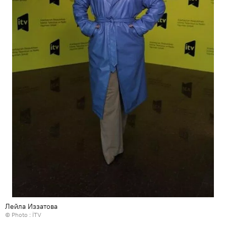
Лейла Иззатова
© Photo : İTV