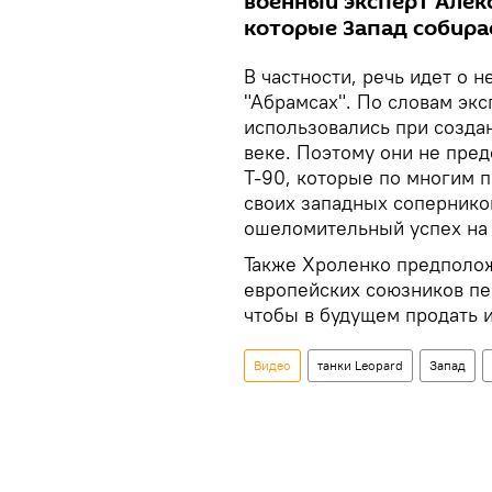
военный эксперт Алек
которые Запад собира
В частности, речь идет о 
"Абрамсах". По словам экс
использовались при создан
веке. Поэтому они не пре
Т-90, которые по многим 
своих западных сопернико
ошеломительный успех на
Также Хроленко предполож
европейских союзников пе
чтобы в будущем продать 
Видео
танки Leopard
Запад