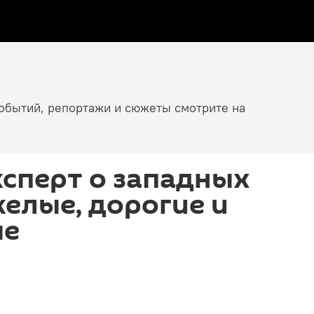
событий, репортажи и сюжеты смотрите на
сперт о западных
желые, дорогие и
ые