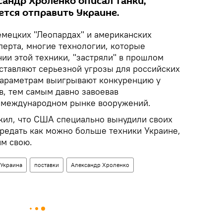
сандр Хроленко описал танки,
ется отправить Украине.
немецких "Леопардах" и американских
перта, многие технологии, которые
ии этой техники, "застряли" в прошлом
дставляют серьезной угрозы для российских
параметрам выигрывают конкуренцию у
в, тем самым давно завоевав
 международном рынке вооружений.
ил, что США специально вынудили своих
редать как можно больше техники Украине,
им свою.
Украина
поставки
Александр Хроленко