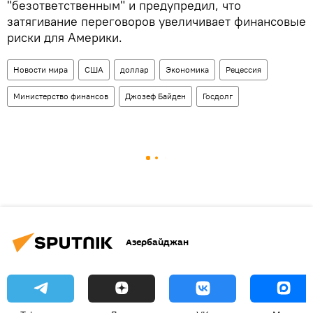
"безответственным" и предупредил, что
затягивание переговоров увеличивает финансовые
риски для Америки.
Новости мира
США
доллар
Экономика
Рецессия
Министерство финансов
Джозеф Байден
Госдолг
Азербайджан