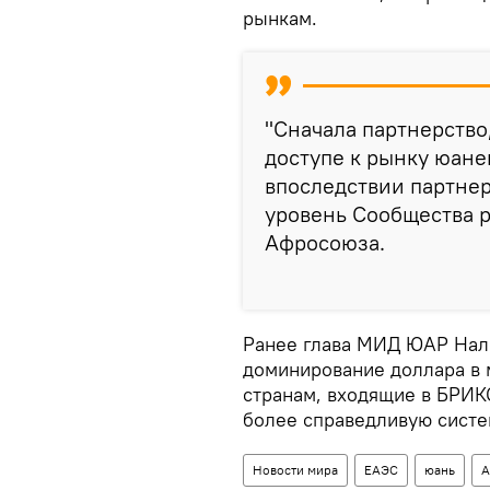
рынкам.
"Сначала партнерство
доступе к рынку юаней
впоследствии партнер
уровень Сообщества р
Афросоюза.
Ранее глава МИД ЮАР Нале
доминирование доллара в
странам, входящие в БРИК
более справедливую систе
Новости мира
ЕАЭС
юань
А