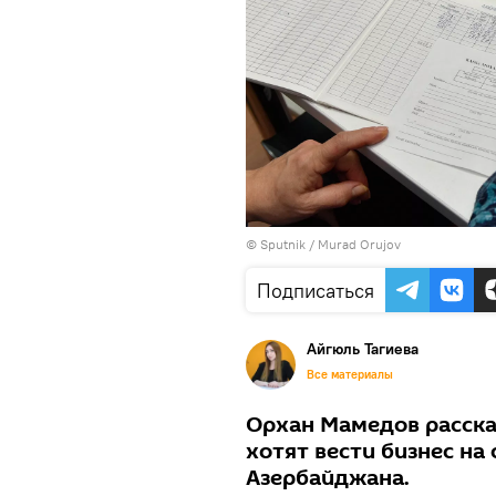
© Sputnik / Murad Orujov
Подписаться
Айгюль Тагиева
Все материалы
Орхан Мамедов расска
хотят вести бизнес н
Азербайджана.