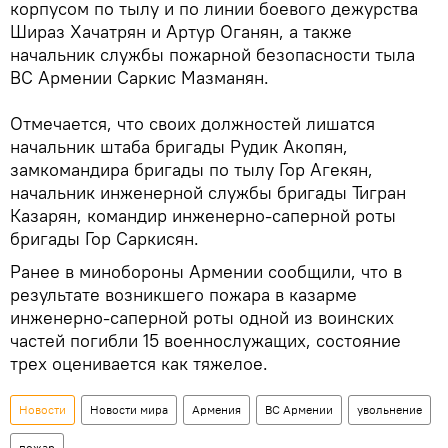
корпусом по тылу и по линии боевого дежурства
Шираз Хачатрян и Артур Оганян, а также
начальник службы пожарной безопасности тыла
ВС Армении Саркис Мазманян.
Отмечается, что своих должностей лишатся
начальник штаба бригады Рудик Акопян,
замкомандира бригады по тылу Гор Агекян,
начальник инженерной службы бригады Тигран
Казарян, командир инженерно-саперной роты
бригады Гор Саркисян.
Ранее в минобороны Армении сообщили, что в
результате возникшего пожара в казарме
инженерно-саперной роты одной из воинских
частей погибли 15 военнослужащих, состояние
трех оценивается как тяжелое.
Новости
Новости мира
Армения
ВС Армении
увольнение
пожар