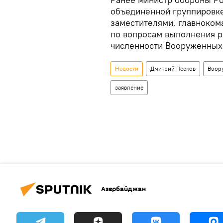
объединенной группировке
заместителями, главноко
по вопросам выполнения р
численности Вооруженных 
Новости
Дмитрий Песков
Воор
заявление
Азербайджан