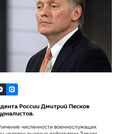
идента России Дмитрий Песков
урналистов.
личение численности военнослужащих
лн человек вызвано действиями Запада,