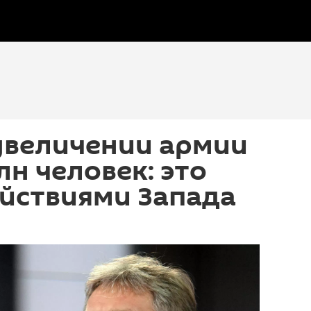
увеличении армии
лн человек: это
ействиями Запада