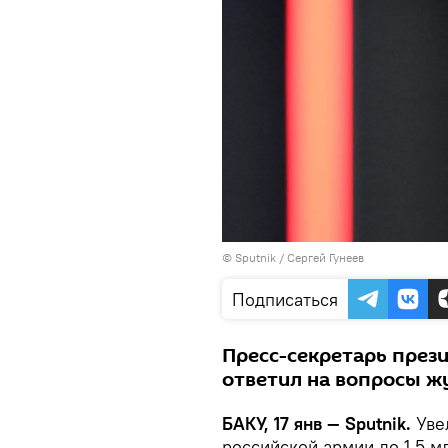
© Sputnik / Сергей Гунеев
Подписаться
Пресс-секретарь през
ответил на вопросы ж
БАКУ, 17 янв — Sputnik.
Уве
российской армии до 1,5 м