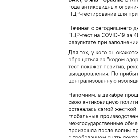
года антиковидных огранич
ПЦР-тестирование для при
Начиная с сегодняшнего д
ПЦР-тест на COVID-19 за 4
результате при заполнении
Для тех, у кого он окажет
обращаться за "кодом здор
тест покажет позитив, рек
выздоровления. По прибыт
централизованную изоляци
Напомним, в декабре прош
свою антиковидную политик
оставалась самой жесткой 
глобальные производствен
межгосударственные обме
произошла после волны пр
с требованием снять локд