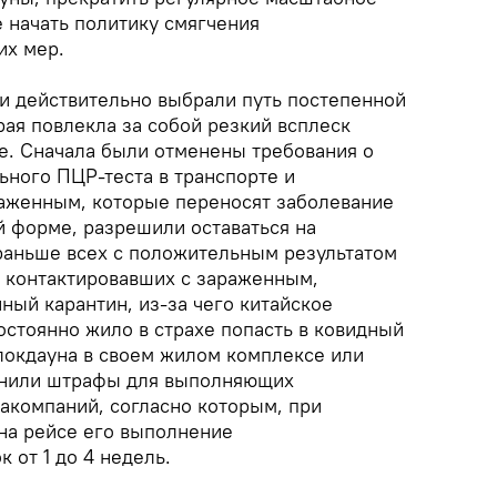
 начать политику смягчения
их мер.
ти действительно выбрали путь постепенной
ая повлекла за собой резкий всплеск
не. Сначала были отменены требования о
ьного ПЦР-теста в транспорте и
аженным, которые переносят заболевание
й форме, разрешили оставаться на
раньше всех с положительным результатом
о контактировавших с зараженным,
ный карантин, из-за чего китайское
остоянно жило в страхе попасть в ковидный
 локдауна в своем жилом комплексе или
менили штрафы для выполняющих
компаний, согласно которым, при
на рейсе его выполнение
 от 1 до 4 недель.