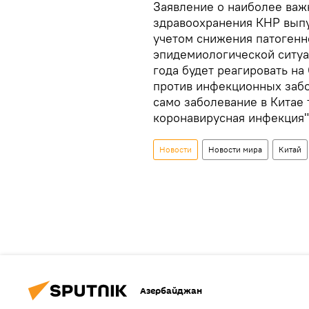
Заявление о наиболее важ
здравоохранения КНР выпу
учетом снижения патогенн
эпидемиологической ситуа
года будет реагировать н
против инфекционных забол
само заболевание в Китае 
коронавирусная инфекция",
Новости
Новости мира
Китай
Азербайджан