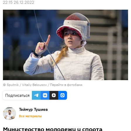
22:15 26.12.2022
© Sputnik / Vitaliy Belousov
/
Перейти в фотобанк
Подписаться
Теймур Тушиев
Все материалы
Министерство молодежи и спорта