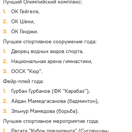
Лучший Олимпийский комплекс:
1.
ОК Гейгеля,
2.
ОК Шеки,
3.
ОК Гянджи.
Лучшее спортивное сооружение года:
1.
Дворец водных видов спорта,
2.
Национальная арена гимнастики,
3.
ООСК "Кюр".
Фейр-плей года:
1.
Гурбан Гурбанов (ФК "Карабах"),
2.
Айдан Мамедгасанова (бадминтон),
3.
Эльнур Мамедова (борьба).
Лучшее спортивное мероприятие года:
1.
Регата "Кубок президента" (Суговушан-