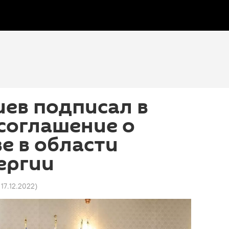
ев подписал в
соглашение о
е в области
ергии
 17.12.2022
)