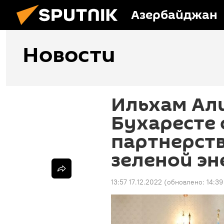
Азербайджан
Новости
Ильхам Али
Бухаресте 
партнерств
зеленой эн
13:57 17.12.2022
(обновлено:
14:39