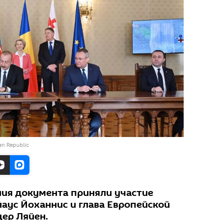
jan Republic
ия документа приняли участие
аус Йоханнис и глава Европейской
дер Ляйен.