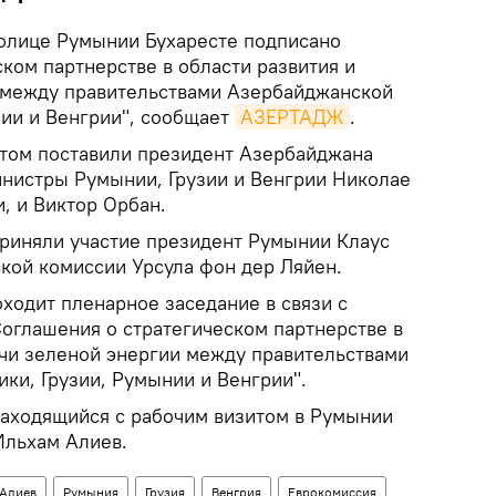
олице Румынии Бухаресте подписано
ком партнерстве в области развития и
 между правительствами Азербайджанской
нии и Венгрии", сообщает
АЗЕРТАДЖ
.
том поставили президент Азербайджана
нистры Румынии, Грузии и Венгрии Николае
, и Виктор Орбан.
риняли участие президент Румынии Клаус
ской комиссии Урсула фон дер Ляйен.
ходит пленарное заседание в связи с
оглашения о стратегическом партнерстве в
ачи зеленой энергии между правительствами
ки, Грузии, Румынии и Венгрии".
находящийся с рабочим визитом в Румынии
Ильхам Алиев.
 Алиев
Румыния
Грузия
Венгрия
Еврокомиссия