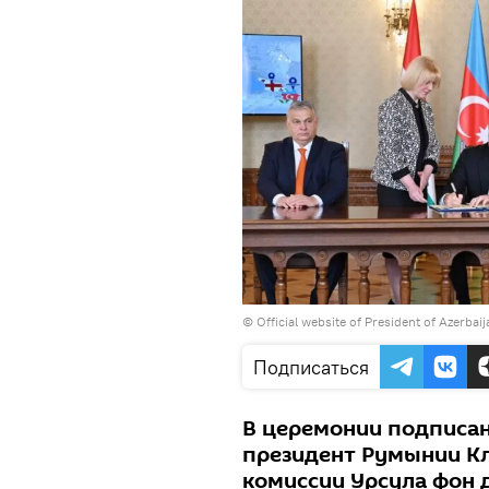
©
Official website of President of Azerbai
Подписаться
В церемонии подписан
президент Румынии Кл
комиссии Урсула фон 