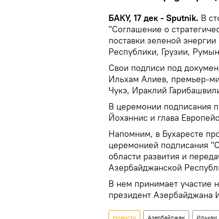
БАКУ, 17 дек - Sputnik.
В ст
"Соглашение о стратегичес
поставки зеленой энергии
Республики, Грузии, Румы
Свои подписи под докумен
Ильхам Алиев, премьер-ми
Чукэ, Ираклий Гарибашвили
В церемонии подписания п
Йоханнис и глава Европей
Напомним, в Бухаресте про
церемонией подписания "С
области развития и перед
Азербайджанской Республи
В нем принимает участие 
президент Азербайджана 
Новости
Азербайджан
Ильхам