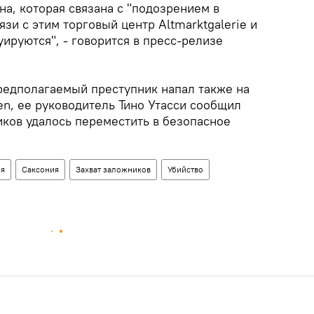
а, которая связана с "подозрением в
язи с этим торговый центр Altmarktgalerie и
ируются", - говорится в пресс-релизе
предполагаемый преступник напал также на
en, ее руководитель Тино Утасси сообщил
иков удалось переместить в безопасное
ия
Саксония
Захват заложников
Убийство