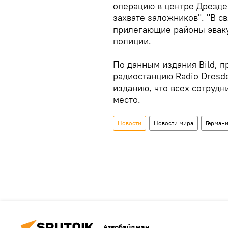
операцию в центре Дрезден
захвате заложников". "В св
прилегающие районы эваку
полиции.
По данным издания Bild, 
радиостанцию Radio Dresd
изданию, что всех сотрудн
место.
Новости
Новости мира
Герман
Азербайджан