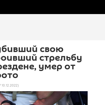
убивший свою
роивший стрельбу
рездене, умер от
фото
7 10.12.2022
)