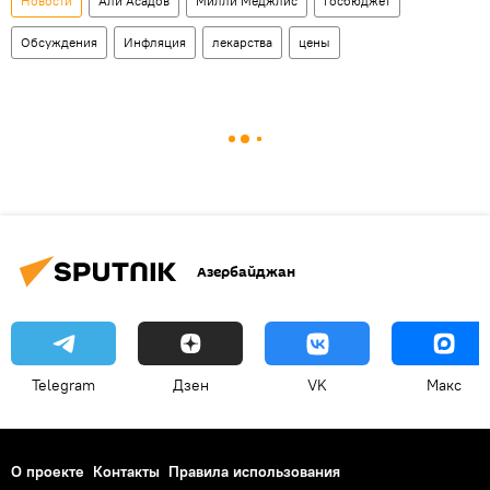
Новости
Али Асадов
Милли Меджлис
госбюджет
Обсуждения
Инфляция
лекарства
цены
Азербайджан
Telegram
Дзен
VK
Макс
О проекте
Контакты
Правила использования