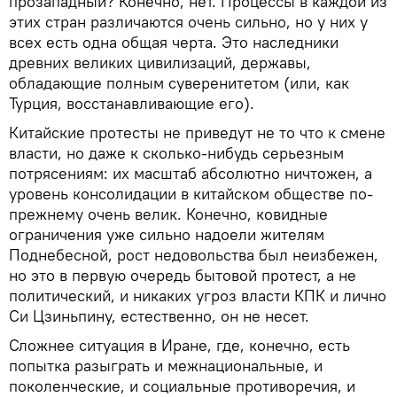
прозападный? Конечно, нет. Процессы в каждой из
этих стран различаются очень сильно, но у них у
всех есть одна общая черта. Это наследники
древних великих цивилизаций, державы,
обладающие полным суверенитетом (или, как
Турция, восстанавливающие его).
Китайские протесты не приведут не то что к смене
власти, но даже к сколько-нибудь серьезным
потрясениям: их масштаб абсолютно ничтожен, а
уровень консолидации в китайском обществе по-
прежнему очень велик. Конечно, ковидные
ограничения уже сильно надоели жителям
Поднебесной, рост недовольства был неизбежен,
но это в первую очередь бытовой протест, а не
политический, и никаких угроз власти КПК и лично
Си Цзиньпину, естественно, он не несет.
Сложнее ситуация в Иране, где, конечно, есть
попытка разыграть и межнациональные, и
поколенческие, и социальные противоречия, и