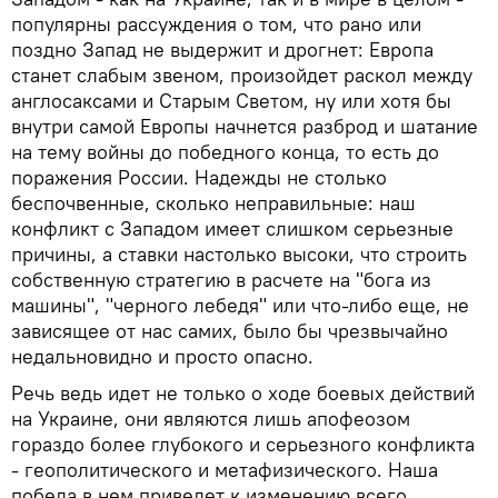
популярны рассуждения о том, что рано или
поздно Запад не выдержит и дрогнет: Европа
станет слабым звеном, произойдет раскол между
англосаксами и Старым Светом, ну или хотя бы
внутри самой Европы начнется разброд и шатание
на тему войны до победного конца, то есть до
поражения России. Надежды не столько
беспочвенные, сколько неправильные: наш
конфликт с Западом имеет слишком серьезные
причины, а ставки настолько высоки, что строить
собственную стратегию в расчете на "бога из
машины", "черного лебедя" или что-либо еще, не
зависящее от нас самих, было бы чрезвычайно
недальновидно и просто опасно.
Речь ведь идет не только о ходе боевых действий
на Украине, они являются лишь апофеозом
гораздо более глубокого и серьезного конфликта
- геополитического и метафизического. Наша
победа в нем приведет к изменению всего