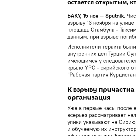
остается открытым, кт
БАКУ, 15 ноя — Sputnik.
Чис
взрыву 13 ноября на улиц
площадь Стамбула - Таксим
данным, при взрыве погибл
Исполнители теракта были
внутренних дел Турции Сул
имеющимся у следователей
крыло YPG - сирийского о
"Рабочая партия Курдистана
К взрыву причастн
организация
Уже в первые часы после в
всерьез рассматривает нал
улики указывают на Сирию
и обучаемую их инструкто
официальных лиц Турции в