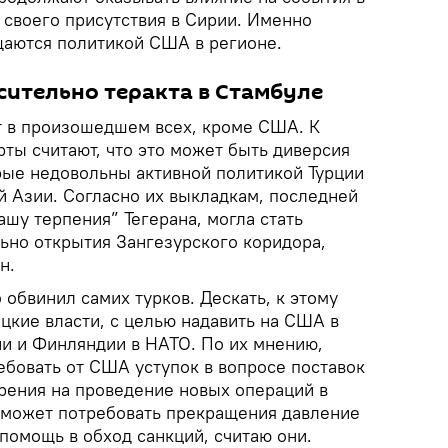
 своего присутствия в Сирии. Именно
щаются политикой США в регионе.
сительно теракта в Стамбуле
ит в произошедшем всех, кроме США. К
ты считают, что это может быть диверсия
рые недовольны активной политикой Турции
й Азии. Согласно их выкладкам, последней
шу терпения” Тегерана, могла стать
ьно открытия Зангезурского коридора,
н.
 обвинил самих турков. Дескать, к этому
цкие власти, с целью надавить на США в
и и Финляндии в НАТО. По их мнению,
ебовать от США уступок в вопросе поставок
рения на проведение новых операций в
я может потребовать прекращения давление
 помощь в обход санкций, считаю они.