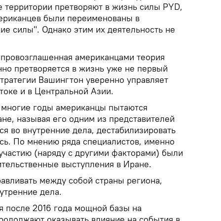
е территории претворяют в жизнь силы PYD,
мериканцев были переименованы в
ие силы". Однако этим их деятельность не
 провозглашенная американцами теория
нно претворяется в жизнь уже не первый
стратегии Вашингтон уверенно управляет
токе и в Центральной Азии.
е многие годы американцы пытаются
ане, называя его одним из представителей
ся во внутренние дела, дестабилизировать
ось. По мнению ряда специалистов, именно
участию (наряду с другими факторами) были
тельственные выступления в Иране.
авливать между собой страны региона,
утренние дела.
я после 2016 года мощной базы на
родолжают оказывать влияние на события в