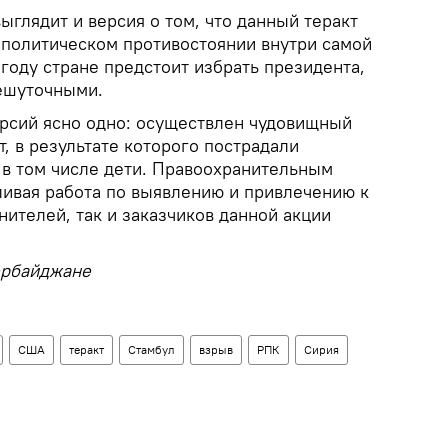
глядит и версия о том, что данный теракт
 политическом противостоянии внутри самой
году стране предстоит избрать президента,
ешуточными.
рсий ясно одно: осуществлен чудовищный
т, в результате которого пострадали
в том числе дети. Правоохранительным
ливая работа по выявлению и привлечению к
нителей, так и заказчиков данной акции
ербайджане
США
теракт
Стамбул
взрыв
РПК
Сирия