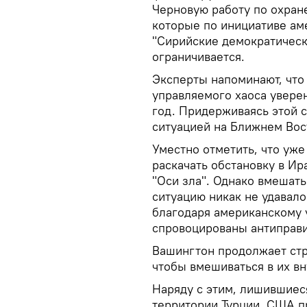
Черновую работу по охран
которые по инициативе а
"Сирийские демократическ
ограничивается.
Эксперты напоминают, что
управляемого хаоса увере
год. Придерживаясь этой 
ситуацией на Ближнем Вос
Уместно отметить, что уж
раскачать обстановку в Ир
"Оси зла". Однако вмешать
ситуацию никак не удавал
благодаря американскому 
спровоцированы антиправи
Вашингтон продолжает стр
чтобы вмешиваться в их вн
Наряду с этим, лишившиес
территории Турции, США п