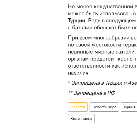
Не менее кощунственной вы
может быть использован в
Турции. Ведь в следующем 
а баталии обещают быть н
При всем многообразии ве
по своей жестокости терак
невинные мирные жители, 
органам предстоит кропот
ответственности как испол
насилия.
*
Запрещена в Турции и Аз
** Запрещена в РФ
Новости
Новости мира
Турция
Колумнисты