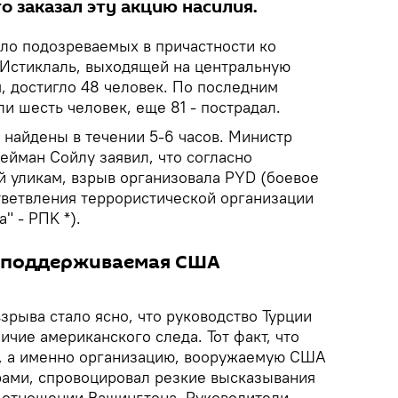
о заказал эту акцию насилия.
ло подозреваемых в причастности ко
е Истиклаль, выходящей на центральную
, достигло 48 человек. По последним
и шесть человек, еще 81 - пострадал.
 найдены в течении 5-6 часов. Министр
ейман Сойлу заявил, что согласно
 уликам, взрыв организовала PYD (боевое
тветвления террористической организации
" - PПK *).
а поддерживаемая США
зрыва стало ясно, что руководство Турции
ичие американского следа. Тот факт, что
, а именно организацию, вооружаемую США
рами, спровоцировал резкие высказывания
 отношении Вашингтона. Руководители