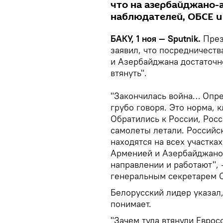
что на азербайджано-
наблюдателей, ОБСЕ и 
БАКУ, 1 ноя — Sputnik.
През
заявил, что посредничест
и Азербайджана достаточн
втянуть".
"Закончилась война… Опре
грубо говоря. Это норма, к
Обратились к России, Росс
самолеты летали. Российск
находятся на всех участка
Арменией и Азербайджаном
направлении и работают", 
генеральным секретарем 
Белорусский лидер указал,
понимает.
"Зачем туда втянули Евро