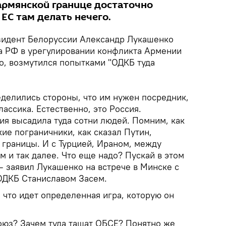
армянской границе достаточно
ЕС там делать нечего.
идент Белоруссии Александр Лукашенко
ва РФ в урегулировании конфликта Армении
о, возмутился попытками "ОДКБ туда
делились стороны, что им нужен посредник,
лассика. Естественно, это Россия.
ия высадила туда сотни людей. Помним, как
ие пограничники, как сказал Путин,
х границы. И с Турцией, Ираном, между
 и так далее. Что еще надо? Пускай в этом
– заявил Лукашенко на встрече в Минске с
ОДКБ Станиславом Засем.
 что идет определенная игра, которую он
союз? Зачем туда тащат ОБСЕ? Понятно же