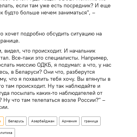
делать, если там уже есть посредник? И еще
ак будто больше нечем заниматься", –
о хочет подробно обсудить ситуацию на
ранице.
, видел, что происходит. И начальник
тал. Все-таки это специалисты. Например,
слать миссию ОДКБ, я подумал: а что, у нас
есь, в Беларуси? Они что, разберутся
у, что я похвалить тебя хочу. Вы втянуты в
то там происходит. Ну так наблюдайте и
туда посылать каких-то наблюдателей от
? Ну что там телепаться возле России?" –
сии.
а
Беларусь
Азербайджан
Армения
граница
олитика