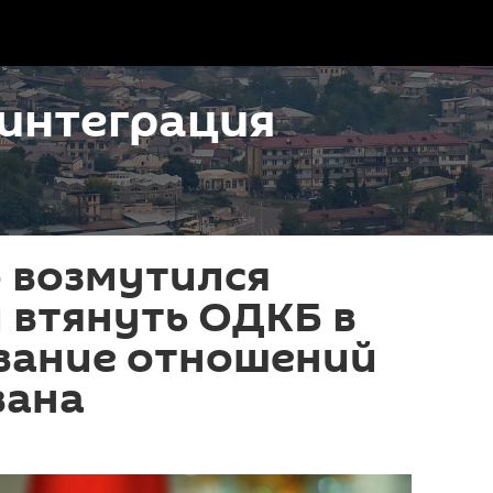
интеграция
 возмутился
 втянуть ОДКБ в
вание отношений
вана