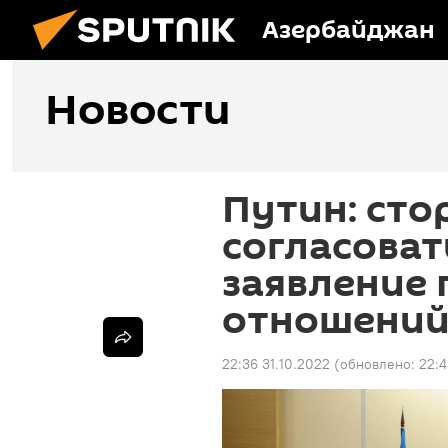
Азербайджан
Новости
Путин: сто
согласоват
заявление
отношени
22:36 31.10.2022
(обновлено:
22:4