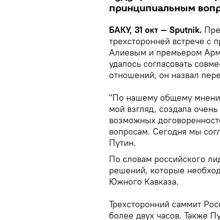
принципиальным вопр
БАКУ, 31 окт — Sputnik.
Пре
трехсторонней встрече с
Алиевым и премьером Ар
удалось согласовать совм
отношений, он назвал пер
"По нашему общему мнению
мой взгляд, создала очен
возможных договоренност
вопросам. Сегодня мы согл
Путин.
По словам российского ли
решений, которые необход
Южного Кавказа.
Трехсторонний саммит Рос
более двух часов. Также П