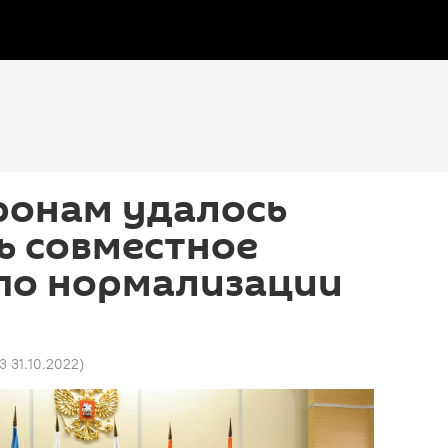
ронам удалось
ь совместное
 по нормализации
й
3 31.10.2022
)