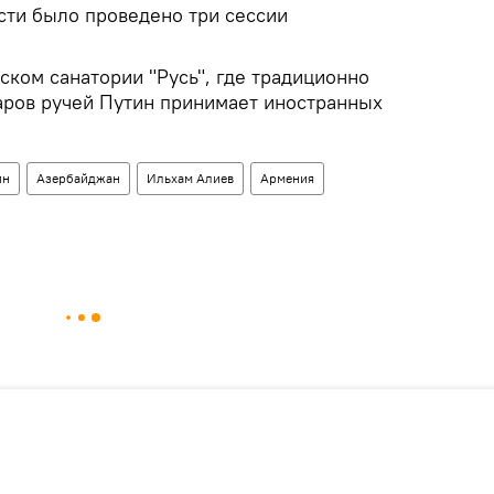
ти было проведено три сессии
ском санатории "Русь", где традиционно
аров ручей Путин принимает иностранных
ин
Азербайджан
Ильхам Алиев
Армения