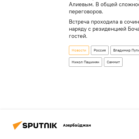
Алиевым. В общей сложнос
переговоров.
Встреча проходила в сочин
наряду с резиденцией Боч
гостей.
Новости
Россия
Владимир Пут
Никол Пашинян
Саммит
Азербайджан