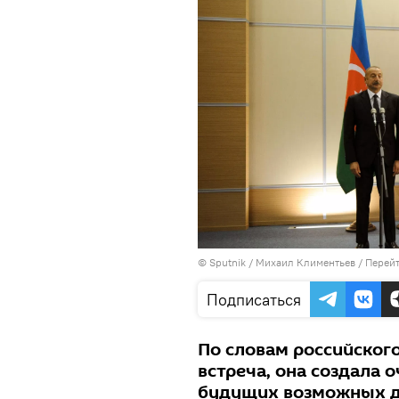
© Sputnik / Михаил Климентьев
/
Перейт
Подписаться
По словам российского
встреча, она создала
будущих возможных д