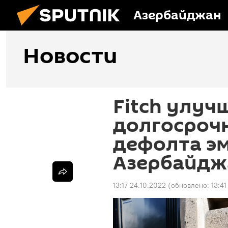
Азербайджан
Новости
Fitch улуч
долгосроч
дефолта э
Азербайдж
13:17 24.10.2022
(обновлено:
13:41