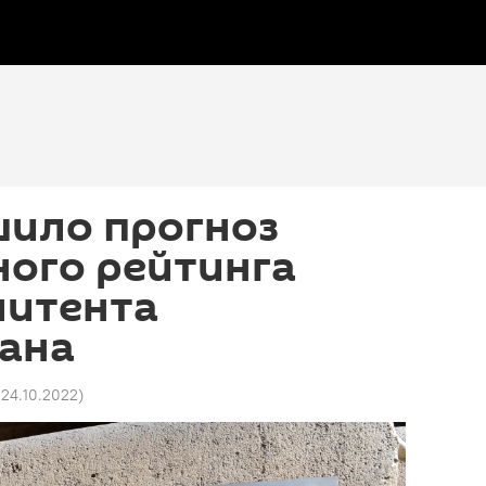
шило прогноз
ного рейтинга
митента
ана
 24.10.2022
)