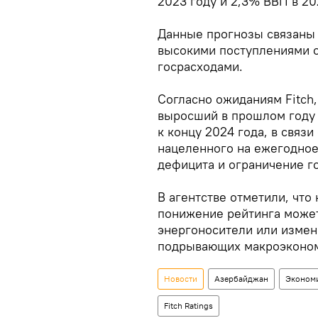
2023 году и 2,3% ВВП в 20
Данные прогнозы связаны 
высокими поступлениями 
госрасходами.
Согласно ожиданиям Fitch
выросший в прошлом году 
к концу 2024 года, в связ
нацеленного на ежегодное
дефицита и ограничение г
В агентстве отметили, что
понижение рейтинга может
энергоносители или измен
подрывающих макроэконом
Новости
Азербайджан
Эконом
Fitch Ratings