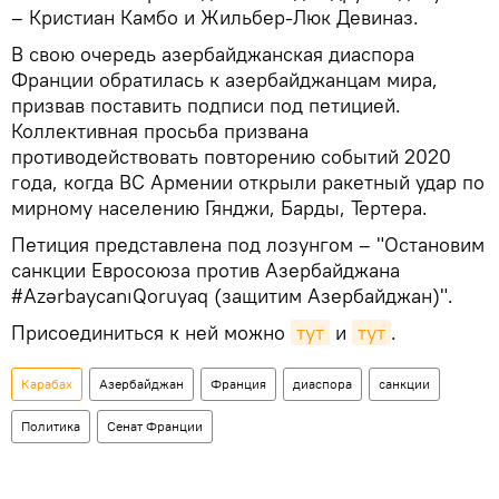
– Кристиан Камбо и Жильбер-Люк Девиназ.
В свою очередь азербайджанская диаспора
Франции обратилась к азербайджанцам мира,
призвав поставить подписи под петицией.
Коллективная просьба призвана
противодействовать повторению событий 2020
года, когда ВС Армении открыли ракетный удар по
мирному населению Гянджи, Барды, Тертера.
Петиция представлена под лозунгом – "Остановим
санкции Евросоюза против Азербайджана
#AzərbaycanıQoruyaq (защитим Азербайджан)".
Присоединиться к ней можно
тут
и
тут
.
Карабах
Азербайджан
Франция
диаспора
санкции
Политика
Сенат Франции