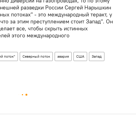
нно диверсии на газопроводах, то по этому
внешней разведки России Сергей Нарышкин
ных потоках" - это международный теракт, у
 что за этим преступлением стоит Запад". Он
делает все, чтобы скрыть истинных
елей этого международного
ий поток"
Северный поток
авария
США
Запад