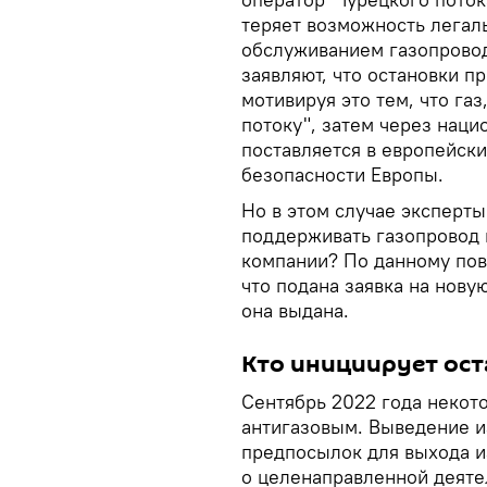
теряет возможность легал
обслуживанием газопровод
заявляют, что остановки п
мотивируя это тем, что га
потоку", затем через нац
поставляется в европейск
безопасности Европы.
Но в этом случае эксперты
поддерживать газопровод 
компании? По данному пово
что подана заявка на новую
она выдана.
Кто инициирует ост
Сентябрь 2022 года некот
антигазовым. Выведение из
предпосылок для выхода из
о целенаправленной деяте