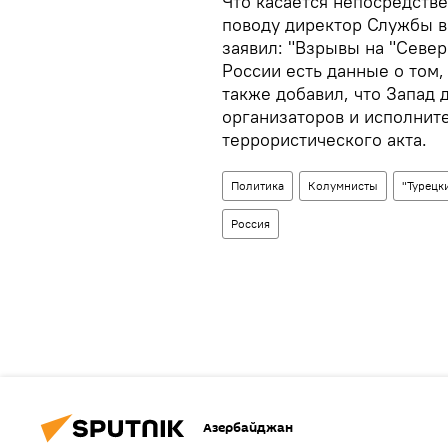
Что касается непосредстве
поводу директор Службы 
заявил: "Взрывы на "Север
России есть данные о том,
также добавил, что Запад 
организаторов и исполнит
террористического акта.
Политика
Колумнисты
"Турецк
Россия
Азербайджан