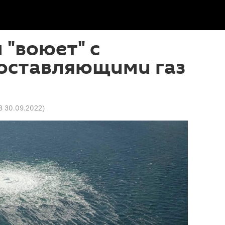
 "воюет" с
доставляющими газ
8 30.09.2022
)