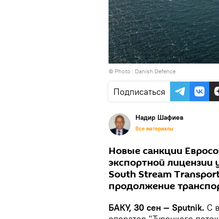
© Photo : Danish Defence
Подписаться
Надир Шафиев
Все материалы
Новые санкции Евросо
экспортной лицензии 
South Stream Transport
продолжение транспор
БАКУ, 30 сен — Sputnik.
С в
оператор "Турецкого потока