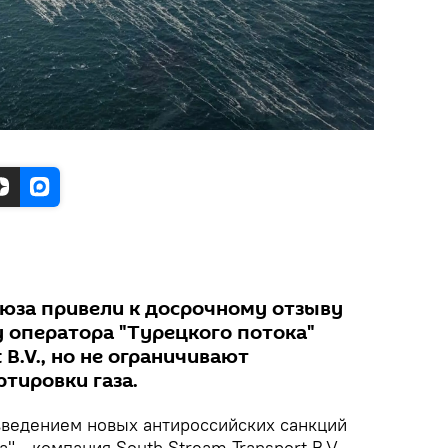
юза привели к досрочному отзыву
у оператора "Турецкого потока"
 B.V., но не ограничивают
тировки газа.
ведением новых антироссийских санкций
" - компания South Stream Transport B.V.