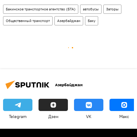
Бакинское транспортное агентство (БТА)
автобусы
Заторы
Общественный транспорт
Азербайджан
Баку
Азербайджан
Telegram
Дзен
VK
Макс