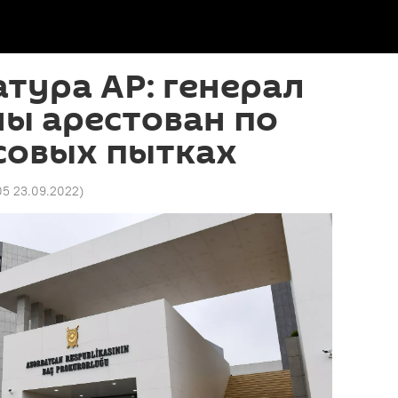
тура АР: генерал
ы арестован по
совых пытках
05 23.09.2022
)