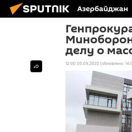
Азербайджан
Генпрокура
Миноборон
делу о мас
12:00 05.09.2022
(обновлено:
14: