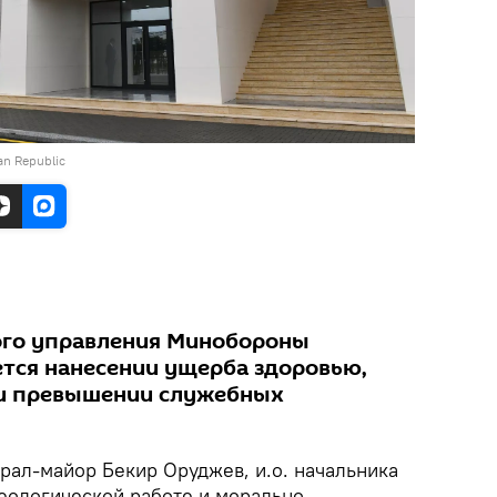
jan Republic
ного управления Минобороны
тся нанесении ущерба здоровью,
и превышении служебных
рал-майор Бекир Оруджев, и.о. начальника
деологической работе и морально-