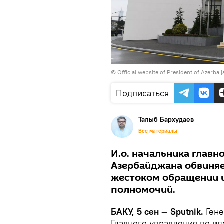
© Official website of President of Azerbai
Подписаться
Талыб Бархудаев
Все материалы
И.о. начальника глав
Азербайджана обвиняе
жестоком обращении 
полномочий.
БАКУ, 5 сен — Sputnik.
Гене
Главного управления по и