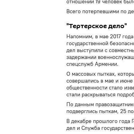
отношении 19 человек был
Всего потерпевшими по де
"Тертерское дело"
Напомним, в мае 2017 год
государственной безопасн
дел выступили с совместн
задержании военнослужащ
спецслужб Армении.
О массовых пытках, котор
совершались в мае и июне 
общественности стало изве
стали раскрываться подроб
По данным правозащитнико
подверглись пыткам, 25 п
В декабре прошлого года 
дел и Служба государстве