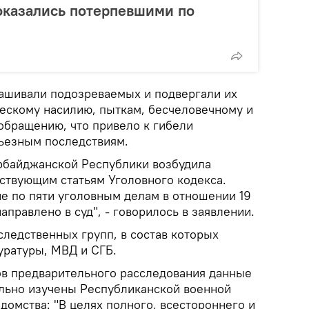
оказались потерпевшими по
ашивали подозреваемых и подвергали их
ескому насилию, пыткам, бесчеловечному и
бращению, что привело к гибели
ьезным последствиям.
рбайджанской Республики возбудила
тствующим статьям Уголовного кодекса.
е по пяти уголовным делам в отношении 19
правлено в суд", - говорилось в заявлении.
следственных групп, в состав которых
уратуры, МВД и СГБ.
тов предварительного расследования данные
льно изучены Республиканской военной
домства: "В целях полного, всестороннего и