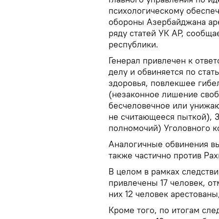
психологическому обеспеч
обороны Азербайджана аре
ряду статей УК АР, сообща
республики.
Генерал привлечен к отве
делу и обвиняется по стат
здоровья, повлекшее гибел
(незаконное лишение своб
бесчеловечное или унижаю
не считающееся пыткой), 
полномочий) Уголовного к
Аналогичные обвинения вы
также частично против Ра
В целом в рамках следстви
привлечены 17 человек, от
них 12 человек арестованы
Кроме того, по итогам сле