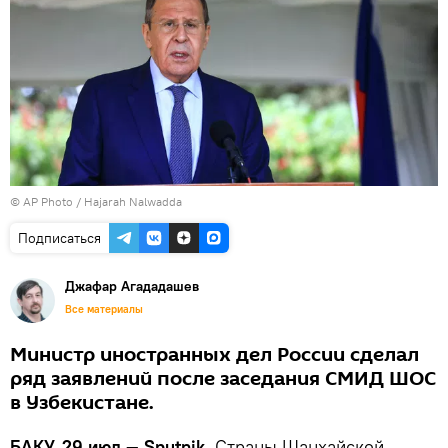
© AP Photo / Hajarah Nalwadda
Подписаться
Джафар Агададашев
Все материалы
Министр иностранных дел России сделал
ряд заявлений после заседания СМИД ШОС
в Узбекистане.
БАКУ, 29 июл — Sputnik.
Страны Шанхайской