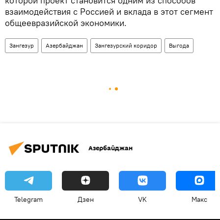
которой проект становится одним из способов
взаимодействия с Россией и вклада в этот сегмент
общеевразийской экономики.
Зангезур
Азербайджан
Зангезурский коридор
Выгода
Азербайджан
Telegram
Дзен
VK
Макс