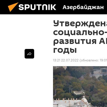
Азербайджан
Утвержден
социально
развития А
годы
13:21 22.07.2022
(обновлено:
19:0