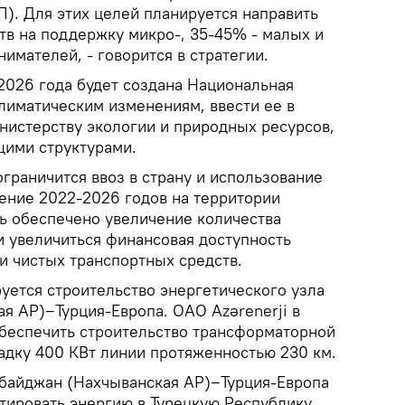
). Для этих целей планируется направить
в на поддержку микро-, 35-45% - малых и
имателей, - говорится в стратегии.
2026 года будет создана Национальная
лиматическим изменениям, ввести ее в
нистерству экологии и природных ресурсов,
щими структурами.
ограничится ввоз в страну и использование
чение 2022-2026 годов на территории
ь обеспечено увеличение количества
и увеличиться финансовая доступность
и чистых транспортных средств.
уется строительство энергетического узла
я АР)‒Турция-Европа. ОАО Azərenerji в
беспечить строительство трансформаторной
адку 400 КВт линии протяженностью 230 км.
байджан (Нахчыванская АР)‒Турция-Европа
тировать энергию в Турецкую Республику.