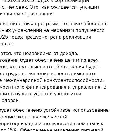
 В 2023-2025 годах к сертификации
ыс. человек. Это, как ожидается, улучшит
кольном образовании.
ние пилотных программ, которые обеспечат
ьных учреждений на механизм подушевого
025 годах предусмотрена реализация
колах.
ется, что независимо от дохода,
зования будет обеспечена детям из всех
но, что суть высшего образования будет
ка труда, повышение качества высшего
е международной конкурентоспособности,
урентного финансирования и управления. В
щих в вузы студентов увеличится
человек.
 будет обеспечено устойчивое использование
рение экологически чистой
епригодных для использования земельных
% до 15%. Обеспечение населения питьевой