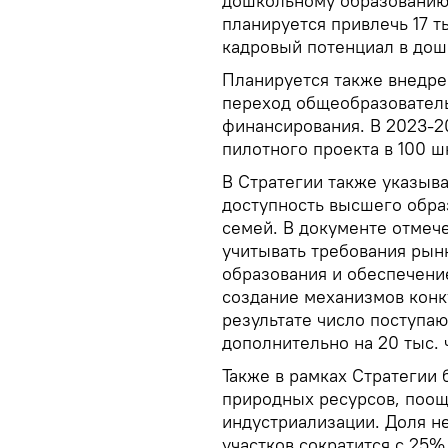
дошкольному образованию.
планируется привлечь 17 т
кадровый потенциал в дош
Планируется также внедре
переход общеобразовател
финансирования. В 2023-2
пилотного проекта в 100 ш
В Стратегии также указыва
доступность высшего обра
семей. В документе отмече
учитывать требования рын
образования и обеспечени
создание механизмов конк
результате число поступаю
дополнительно на 20 тыс. 
Также в рамках Стратегии
природных ресурсов, поощ
индустриализации. Доля н
участков сократится с 25