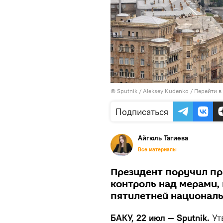
© Sputnik / Aleksey Kudenko
/
Перейти в
Подписаться
Айгюль Тагиева
Все материалы
Президент поручил пр
контроль над мерами
пятилетней националь
БАКУ, 22 июл — Sputnik.
Ут