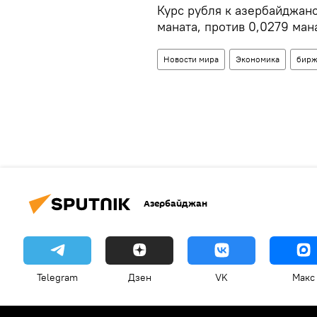
Курс рубля к азербайджанс
маната, против 0,0279 ман
Новости мира
Экономика
бирж
Азербайджан
Telegram
Дзен
VK
Макс