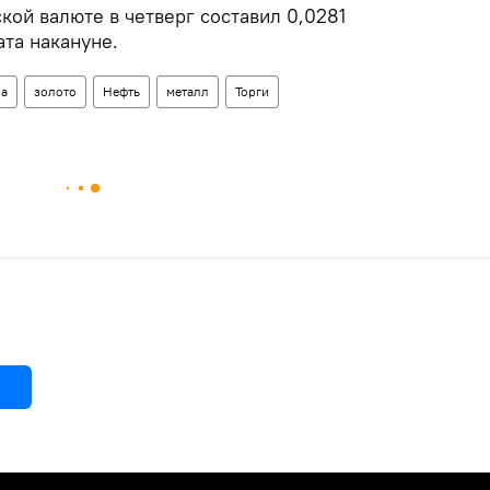
кой валюте в четверг составил 0,0281
ата накануне.
а
золото
Нефть
металл
Торги