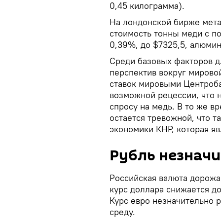
0,45 килограмма).
На лондонской бирже мета
стоимость тонны меди с по
0,39%, до $7325,5, алюмини
Среди базовых факторов д
перспектив вокруг мирово
ставок мировыми Центроба
возможной рецессии, что н
спросу на медь. В то же в
остается тревожной, что т
экономики КНР, которая я
Рубль незнач
Российская валюта дорожает
курс доллара снижается до
Курс евро незначительно р
среду.