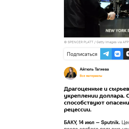
© SPENCER PLATT / Getty Images via AFP
Подписаться
Айгюль Тагиева
Все материалы
Драгоценные и сырье
укреплении доллара. 
способствуют опасени
рецессии.
БАКУ, 14 июл — Sputnik.
Цен
после слабого подъема нак