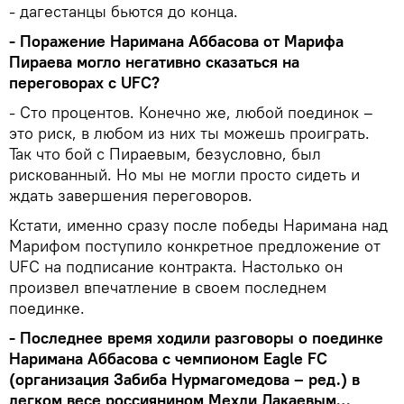
- дагестанцы бьются до конца.
- Поражение Наримана Аббасова от Марифа
Пираева могло негативно сказаться на
переговорах с UFC?
- Сто процентов. Конечно же, любой поединок –
это риск, в любом из них ты можешь проиграть.
Так что бой с Пираевым, безусловно, был
рискованный. Но мы не могли просто сидеть и
ждать завершения переговоров.
Кстати, именно сразу после победы Наримана над
Марифом поступило конкретное предложение от
UFC на подписание контракта. Настолько он
произвел впечатление в своем последнем
поединке.
- Последнее время ходили разговоры о поединке
Наримана Аббасова с чемпионом Eagle FC
(организация Забиба Нурмагомедова – ред.) в
легком весе россиянином Мехди Дакаевым…