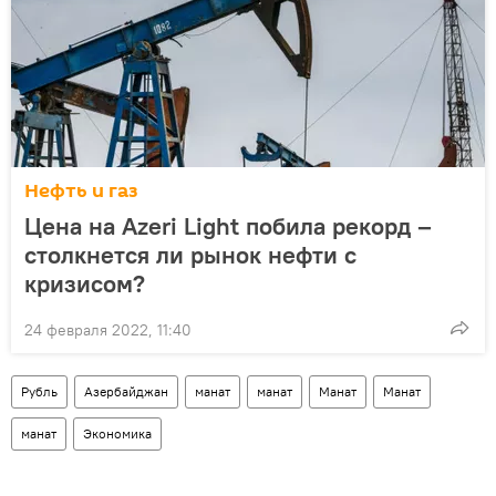
Нефть и газ
Цена на Azeri Light побила рекорд –
столкнется ли рынок нефти с
кризисом?
24 февраля 2022, 11:40
Рубль
Азербайджан
манат
манат
Манат
Манат
манат
Экономика