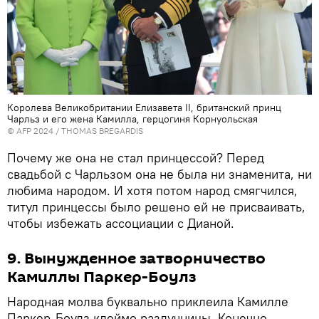
Королева Великобритании Елизавета II, британский принц
Чарльз и его жена Камилла, герцогиня Корнуольская
© AFP 2024 / THOMAS BREGARDIS
Почему же она не стал принцессой? Перед
свадьбой с Чарльзом она не была ни знаменита, ни
любима народом. И хотя потом народ смягчился,
титул принцессы было решено ей не присваивать,
чтобы избежать ассоциации с Дианой.
9. Вынужденное затворничество
Камиллы Паркер-Боулз
Народная молва буквально приклеила Камилле
Паркер-Боулз клеймо разлучницы. Конечно,