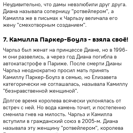
Неудивительно, что дамы невзлюбили друг друга.
Диана называла соперницу "ротвейлером", а
Камилла же в письмах к Чарльзу величала его
жену "смехотворным созданием".
7. Камилла Паркер-Боулз - взяла своё!
Чарльз был женат на принцессе Диане, но в 1996-
м они развелись, а через год Диана погибла в
автокатастрофе в Париже. После смерти Дианы
Чарльз неоднократно просил мать принять
Камиллу Паркер-Боулз в семью, но Елизавета
категорически не соглашалась, называла Камиллу
"безнравственной женщиной".
Долгое время королева всячески уклонялась от
встреч с ней. Но вода камень точит, и постепенно
сменила гнев на милость. Чарльз и Камилла
вступили в гражданский союз в 2005-м. Диана
называла эту женщину "ротвейлером", королева