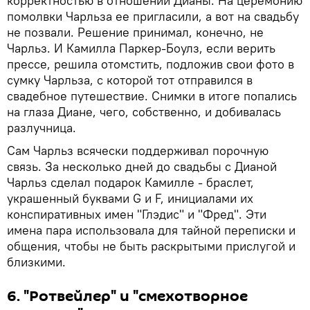
корректностью в отношении Дианы. На церемонию
помолвки Чарльза ее пригласили, а вот на свадьбу
не позвали. Решение принимал, конечно, не
Чарльз. И Камилла Паркер-Боулз, если верить
прессе, решила отомстить, подложив свои фото в
сумку Чарльза, с которой тот отправился в
свадебное путешествие. Снимки в итоге попались
на глаза Диане, чего, собственно, и добивалась
разлучница.
Сам Чарльз всячески поддерживал порочную
связь. За несколько дней до свадьбы с Дианой
Чарльз сделал подарок Камилле - браслет,
украшенный буквами G и F, инициалами их
конспиративных имен "Глэдис" и "Фред". Эти
имена пара использовала для тайной переписки и
общения, чтобы не быть раскрытыми прислугой и
близкими.
6. "Ротвейлер" и "смехотворное