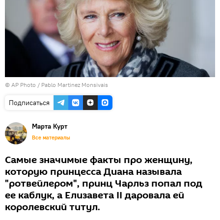
© AP Photo / Pablo Martinez Monsivais
Подписаться
Марта Курт
Все материалы
Самые значимые факты про женщину,
которую принцесса Диана называла
"ротвейлером", принц Чарльз попал под
ее каблук, а Елизавета II даровала ей
королевский титул.