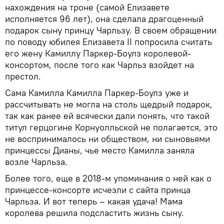
нахождения на троне (самой Елизавете
исполняется 96 лет), она сделала драгоценный
подарок сыну принцу Чарльзу. В своем обращении
по поводу юбилея Елизавета II попросила считать
его жену Камиллу Паркер-Боулз королевой-
консортом, после того как Чарльз взойдет на
престол.
Сама Камилла Камилла Паркер-Боулз уже и
рассчитывать не могла на столь щедрый подарок,
так как ранее ей всячески дали понять, что такой
титул герцогине Корнуолльской не полагается, это
не воспринималось ни обществом, ни сыновьями
принцессы Дианы, чье место Камилла заняла
возле Чарльза.
Более того, еще в 2018-м упоминания о ней как о
принцессе-консорте исчезли с сайта принца
Чарльза. И вот теперь – какая удача! Мама
королева решила подсластить жизнь сыну.