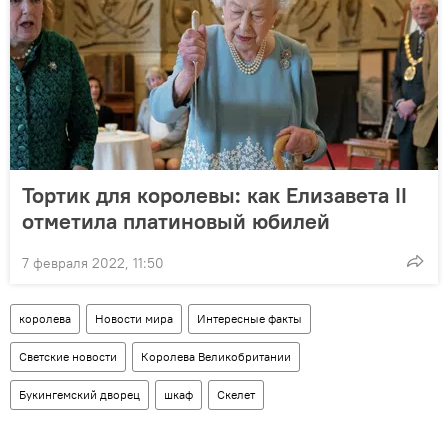
Тортик для королевы: как Елизавета II
отметила платиновый юбилей
7 февраля 2022, 11:50
королева
Новости мира
Интересные факты
Светские новости
Королева Великобритании
Букингемский дворец
шкаф
Скелет