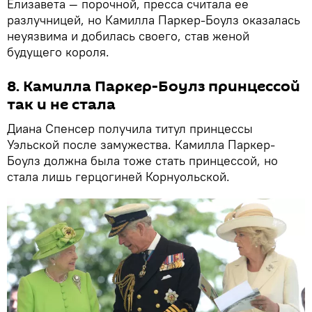
Елизавета — порочной, пресса считала ее
разлучницей, но Камилла Паркер-Боулз оказалась
неуязвима и добилась своего, став женой
будущего короля.
8. Камилла Паркер-Боулз принцессой
так и не стала
Диана Спенсер получила титул принцессы
Уэльской после замужества. Камилла Паркер-
Боулз должна была тоже стать принцессой, но
стала лишь герцогиней Корнуольской.