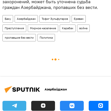
захоронений, может быть уточнена судьба
граждан Азербайджана, пропавших без вести.
Баку
Азербайджан
Тофиг Зульфугаров
Ереван
Преступления
Мирное население
Карабах
война
пропавшие без вести
Политика
Азербайджан