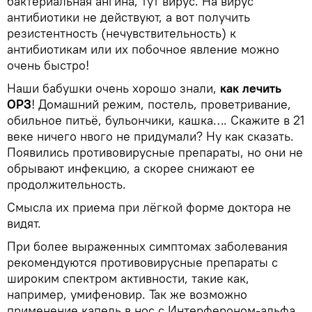
бактериальная ангина, тут вирус. На вирус
антибиотики не действуют, а вот получить
резистентность (нечувствительность) к
антибиотикам или их побочное явление можно
очень быстро!
Наши бабушки очень хорошо знали,
как лечить
ОРЗ
! Домашний режим, постель, проветривание,
обильное питьё, бульончики, кашка…. Скажите в 21
веке ничего нвого не придумали? Ну как сказать.
Появились противовирусные препараты, но они не
обрывают инфекцию, а скорее снижают ее
продолжительность.
Смысла их приема при лёгкой форме доктора не
видят.
При более выраженных симптомах заболевания
рекомендуются противовирусные препараты с
широким спектром активности, такие как,
например, умифеновир. Так же возможно
применение капель в нос с Интерфероном-альфа