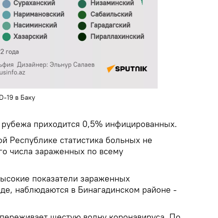
D-19 в Баку
 рубежа приходится 0,5% инфицированных.
й Республике статистика больных не
о числа зараженных по всему
высокие показатели зараженных
жде, наблюдаются в Бинагадинском районе -
 переживает шестую волну коронавируса. По