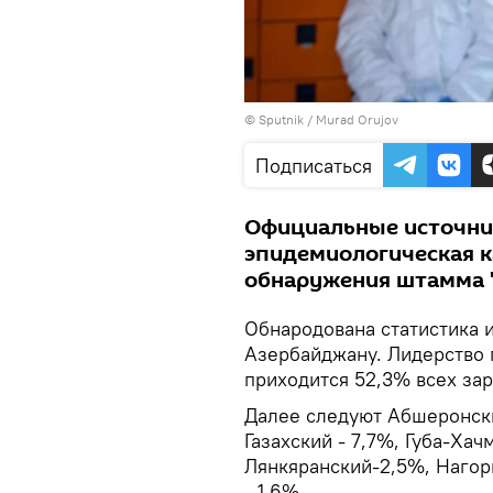
©
Sputnik / Murad Orujov
Подписаться
Официальные источник
эпидемиологическая к
обнаружения штамма 
Обнародована статистика 
Азербайджану. Лидерство 
приходится 52,3% всех за
Далее следуют Абшеронский
Газахский - 7,7%, Губа-Хач
Лянкяранский-2,5%, Нагор
- 1,6%.