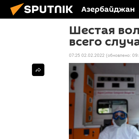
Азербайджан
Шестая вол
всего случ
07:25 02.02.2022
(обновлено:
09: