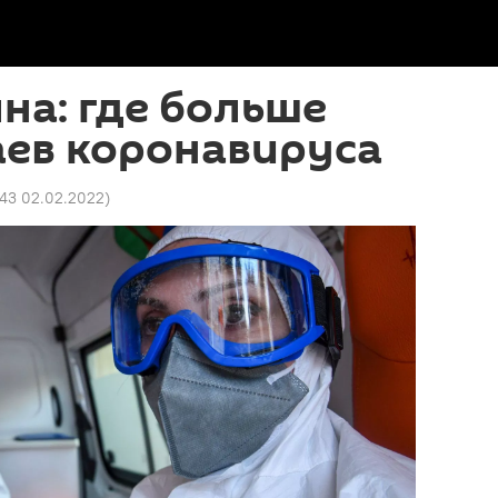
на: где больше
аев коронавируса
43 02.02.2022
)