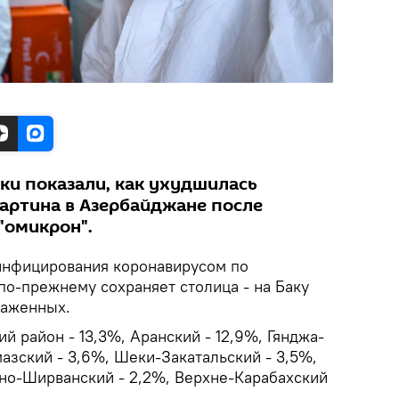
и показали, как ухудшилась
артина в Азербайджане после
"омикрон".
инфицирования коронавирусом по
по-прежнему сохраняет столица - на Баку
раженных.
 район - 13,3%, Аранский - 12,9%, Гянджа-
мазский - 3,6%, Шеки-Закатальский - 3,5%,
но-Ширванский - 2,2%, Верхне-Карабахский