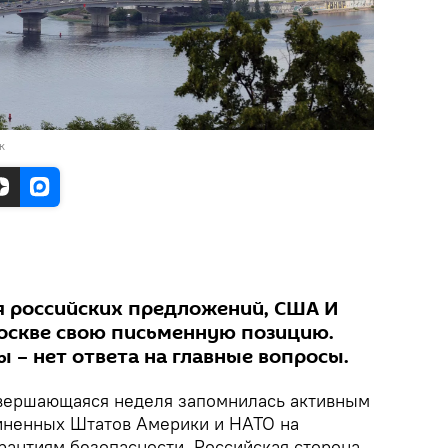
к
я российских предложений, США И
оскве свою письменную позицию.
 – нет ответа на главные вопросы.
вершающаяся неделя запомнилась активным
иненных Штатов Америки и НАТО на
рантиям безопасности. Российская сторона