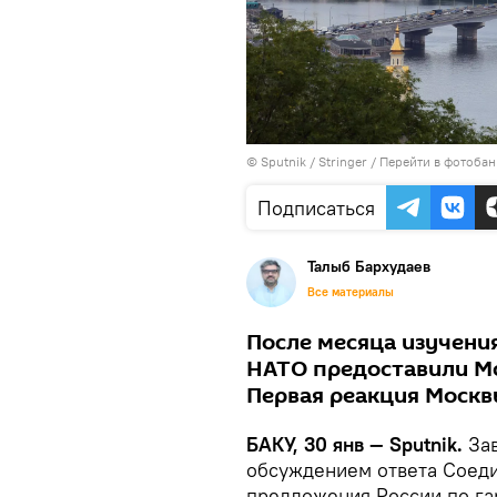
© Sputnik / Stringer
/
Перейти в фотобан
Подписаться
Талыб Бархудаев
Все материалы
После месяца изучени
НАТО предоставили М
Первая реакция Москвы
БАКУ, 30 янв — Sputnik.
За
обсуждением ответа Соед
предложения России по га