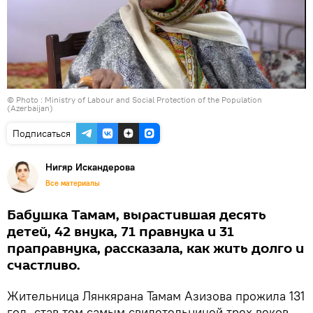
© Photo : Ministry of Labour and Social Protection of the Population
(Azerbaijan)
Подписаться
Нигяр Искандерова
Все материалы
Бабушка Тамам, вырастившая десять
детей, 42 внука, 71 правнука и 31
праправнука, рассказала, как жить долго и
счастливо.
Жительница Лянкярана Тамам Азизова прожила 131
год, став тем самым свидетельницей трех веков,