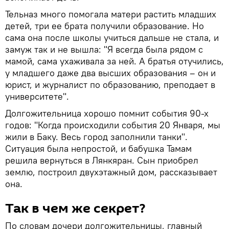
Тельназ много помогала матери растить младших
детей, три ее брата получили образование. Но
сама она после школы учиться дальше не стала, и
замуж так и не вышла: "Я всегда была рядом с
мамой, сама ухаживала за ней. А братья отучились,
у младшего даже два высших образования – он и
юрист, и журналист по образованию, преподает в
университете".
Долгожительница хорошо помнит события 90-х
годов: "Когда происходили события 20 Января, мы
жили в Баку. Весь город заполнили танки".
Ситуация была непростой, и бабушка Тамам
решила вернуться в Лянкяран. Сын приобрел
землю, построил двухэтажный дом, рассказывает
она.
Так в чем же секрет?
По словам дочери долгожительницы, главный