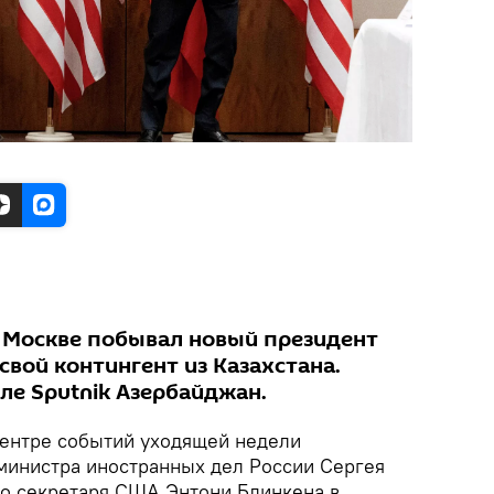
 Москве побывал новый президент
свой контингент из Казахстана.
ле Sputnik Азербайджан.
центре событий уходящей недели
 министра иностранных дел России Сергея
го секретаря США Энтони Блинкена в