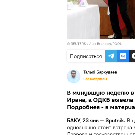
©
REUTERS
/ Alex Brandon/POOL
Подписаться
Талыб Бархудаев
Все материалы
В минувшую неделю в
Ирана, а ОДКБ вывела 
Подробнее - в материа
БАКУ, 23 янв — Sputnik.
В 
однозначно стоит встреча
Лаврова и государственно