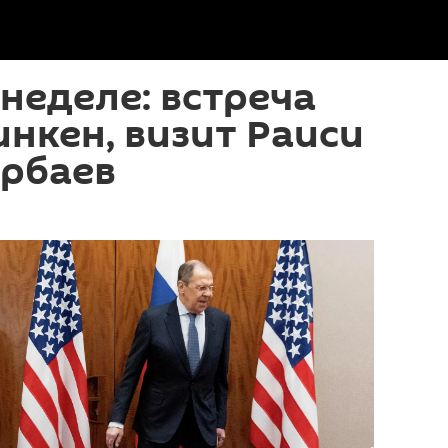
 неделе: встреча
нкен, визит Раиси
арбаев