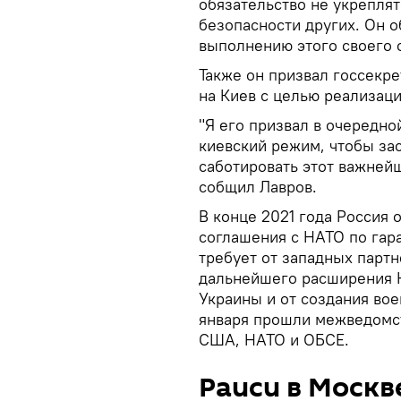
обязательство не укрепля
безопасности других. Он о
выполнению этого своего о
Также он призвал госсекр
на Киев с целью реализац
"Я его призвал в очередн
киевский режим, чтобы зас
саботировать этот важней
собщил Лавров.
В конце 2021 года Россия
соглашения с НАТО по гара
требует от западных партн
дальнейшего расширения Н
Украины и от создания вое
января прошли межведомс
США, НАТО и ОБСЕ.
Раиси в Москв