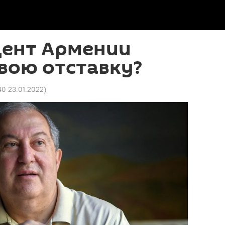
дент Армении
вою отставку?
40 23.01.2022
)