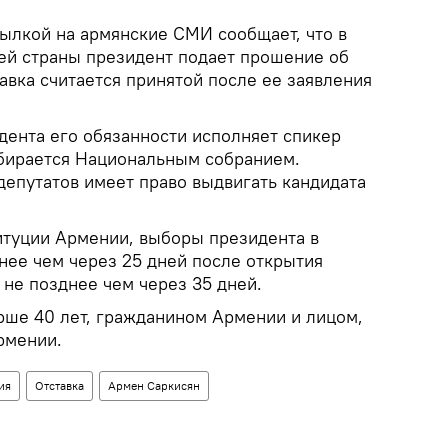
сылкой на армянские СМИ сообщает, что в
ией страны президент подает прошение об
тавка считается принятой после ее заявления
дента его обязанности исполняет спикер
бирается Национальным собранием.
депутатов имеет право выдвигать кандидата
титуции Армении, выборы президента в
нее чем через 25 дней после открытия
 не позднее чем через 35 дней.
рше 40 лет, гражданином Армении и лицом,
рмении.
ия
Отставка
Армен Саркисян