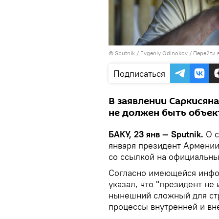
© Sputnik / Evgeniy Odinokov
/
Перейти 
Подписаться
В заявлении Саркисяна
не должен быть объект
БАКУ, 23 янв — Sputnik.
О с
января президент Армени
со ссылкой на официальный
Согласно имеющейся инфор
указал, что "президент не
нынешний сложный для стр
процессы внутренней и вн