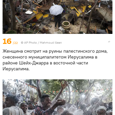
16
/22
© AP Photo / Mahmoud Illean
Женщина смотрит на руины палестинского дома,
снесенного муниципалитетом Иерусалима в
районе Шейх-Джарра в восточной части
Иерусалима.