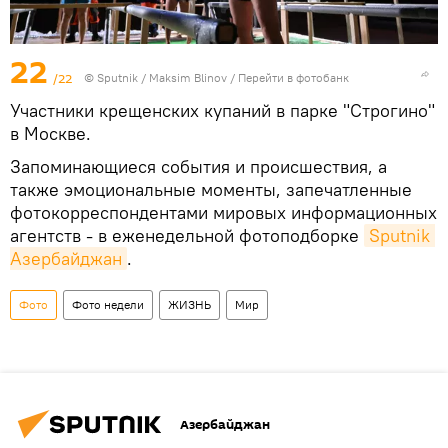
22
/22
© Sputnik / Maksim Blinov
/
Перейти в фотобанк
Участники крещенских купаний в парке "Строгино"
в Москве.
Запоминающиеся события и происшествия, а
также эмоциональные моменты, запечатленные
фотокорреспондентами мировых информационных
агентств - в еженедельной фотоподборке
Sputnik 
Азербайджан
.
Фото
Фото недели
ЖИЗНЬ
Мир
Азербайджан