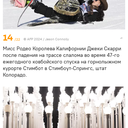
14
/22
© AFP 2024 / Jason Connolly
Мисс Родео Королева Калифорнии Джеки Скарри
после падения на трассе слалома во время 47-го
ежегодного ковбойского спуска на горнолыжном
курорте Стимбот в Стимбоут-Спрингс, штат
Колорадо.