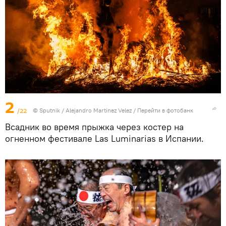
2
/22
© Sputnik / Alejandro Martinez Velez
/
Перейти в фотобанк
Всадник во время прыжка через костер на
огненном фестивале Las Luminarias в Испании.