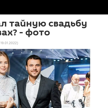
ал тайную свадьбу
ах? - фото
 19.01.2022
)