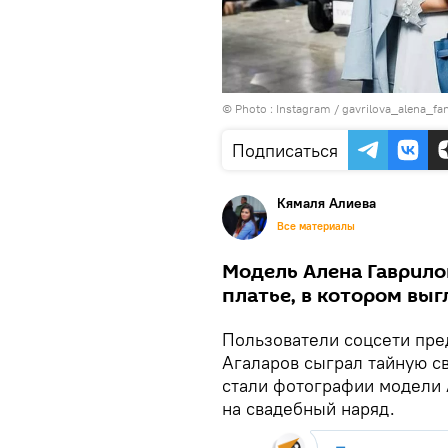
© Photo :
Instagram / gavrilova_alena_fa
Подписаться
Кямаля Алиева
Все материалы
Модель Алена Гаврило
платье, в котором выг
Пользователи соцсети пре
Агаларов сыграл тайную с
стали фотографии модели 
на свадебный наряд.