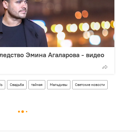
ледство Эмина Агаларова - видео
Ь
Свадьба
тайная
Мальдивы
Светские новости