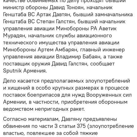
качестве обвиняемых по делу проходят бывший
министр обороны Давид Тоноян, начальник
Генштаба ВС Артак Давтян, бывший замначальника
Генштаба ВС Степан Галстян, бывший начальник
управления авиации Минобороны РА Аветик
Мурадян, начальник службы авиационного
технического имущества управления авиации
Минобороны Артем Амбарян, главный инженер
управления авиации Владимир Бабаян, а также
поставщик оружия Давид Галстян, сообщает
Sputnik Армения.
Дело касается предполагаемых злоупотреблений
и хищений в особо крупных размерах в процессе
поставок боеприпасов для нужд Вооруженных сил
Армении, в частности, приобретения оборонным
ведомством непригодных ракет.
Согласно материалам, Давтяну предъявлены
обвинения по части 3 статьи 375 (злоупотребление
властью, повлекшее за собой тяжкие